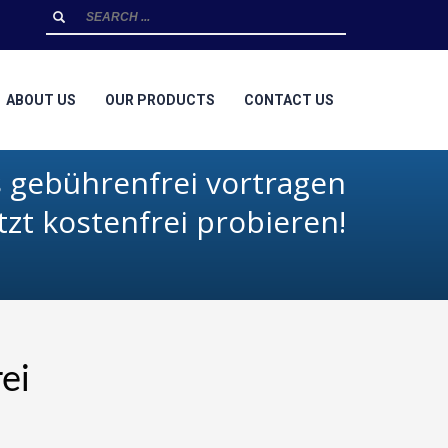
ABOUT US
OUR PRODUCTS
CONTACT US
s gebührenfrei vortragen
tzt kostenfrei probieren!
ei