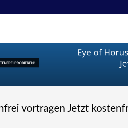
Eye of Horu
Je
TENFREI PROBIEREN!
frei vortragen Jetzt kostenfr