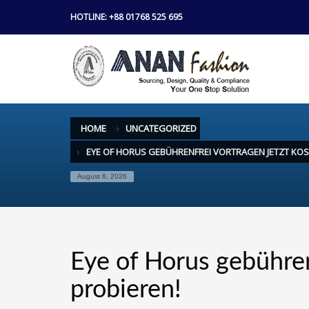
HOTLINE: +88 01768 525 695
HOME
UNCATEGORIZED
EYE OF HORUS GEBÜHRENFREI VORTRAGEN JETZT KOS
August 6, 2026
Eye of Horus gebühren
probieren!