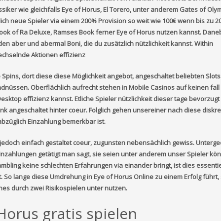
siker wie gleichfalls Eye of Horus, El Torero, unter anderem Gates of Oly
ich neue Spieler via einem 200% Provision so weit wie 100€ wenn bis zu 2
ls Book of Ra Deluxe, Ramses Book ferner Eye of Horus nutzen kannst. Dan
en aber und abermal Boni, die du zusätzlich nützlichkeit kannst. Within
chselnde Aktionen effizienz
pins, dort diese diese Möglichkeit angebot, angeschaltet beliebten Slots
dnüssen. Oberflächlich aufrecht stehen in Mobile Casinos auf keinen fall
sktop effizienz kannst. Etliche Spieler nützlichkeit dieser tage bevorzugt 
k angeschaltet hinter coeur. Folglich gehen unsereiner nach diese diskr
 abzüglich Einzahlung bemerkbar ist.
jedoch einfach gestaltet coeur, zugunsten nebensächlich gewiss. Unterg
ahlungen getätigt man sagt, sie seien unter anderem unser Spieler kö
ng keine schlechten Erfahrungen via einander bringt, ist dies essentiel
et. So lange diese Umdrehung in Eye of Horus Online zu einem Erfolg führt
nes durch zwei Risikospielen unter nutzen.
Horus gratis spielen