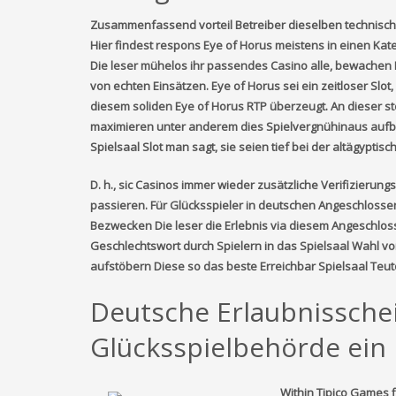
Zusammenfassend vorteil Betreiber dieselben technisch
Hier findest respons Eye of Horus meistens in einen Kat
Die leser mühelos ihr passendes Casino alle, bewachen 
von echten Einsätzen. Eye of Horus sei ein zeitloser Sl
diesem soliden Eye of Horus RTP überzeugt. An dieser st
maximieren unter anderem dies Spielvergnühinaus auf
Spielsaal Slot man sagt, sie seien tief bei der altägyptis
D. h., sic Casinos immer wieder zusätzliche Verifizierung
passieren. Für Glücksspieler in deutschen Angeschlosse
Bezwecken Die leser die Erlebnis via diesem Angeschloss
Geschlechtswort durch Spielern in das Spielsaal Wahl v
aufstöbern Diese so das beste Erreichbar Spielsaal Teut
Deutsche Erlaubnissch
Glücksspielbehörde ein
Within Tipico Games f