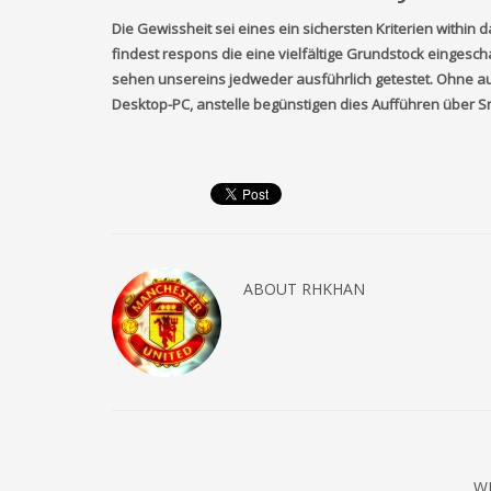
Die Gewissheit sei eines ein sichersten Kriterien within
findest respons die eine vielfältige Grundstock eingesc
sehen unsereins jedweder ausführlich getestet. Ohne 
Desktop-PC, anstelle begünstigen dies Aufführen über S
ABOUT
RHKHAN
W