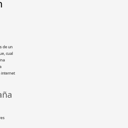
n
os de un
ue, cual
Una
a
 internet
aña
res