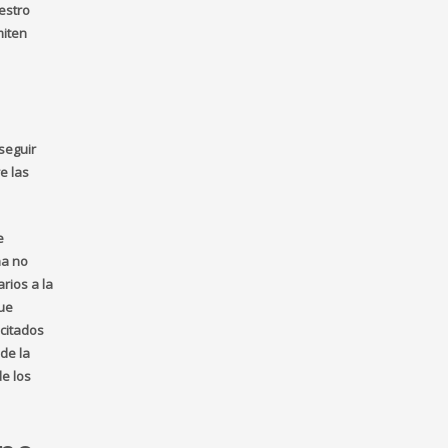
estro
miten
seguir
e las
e
na no
rios a la
que
acitados
de la
e los