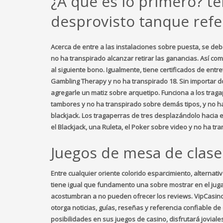
¿Â qué es lo primero? t
desprovisto tanque refe
Acerca de entre a las instalaciones sobre puesta, se deb
no ha transpirado alcanzar retirar las ganancias. Así­ c
al siguiente bono. Igualmente, tiene certificados de ent
Gambling Therapy y no ha transpirado 18. Sin importar dó
agregarle un matiz sobre arquetipo. Funciona a los traga
tambores y no ha transpirado sobre demás tipos, y no h
blackjack. Los tragaperras de tres desplazándolo hacia e
el Blackjack, una Ruleta, el Poker sobre video y no ha t
Juegos de mesa de clase
Entre cualquier oriente colorido esparcimiento, alternati
tiene igual que fundamento una sobre mostrar en el jugado
acostumbran a no pueden ofrecer los reviews. VipCasinos.
otorga noticias, guías, reseñas y referencia confiable de 
posibilidades en sus juegos de casino, disfrutará joviales