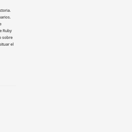
toria.
arios.
e
de Ruby
o sobre
ituar el