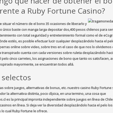
engo que hacer de obtener el b
rente a Ruby Fortune Casino?
e situar el número de el bono 35 ocasiones de liberarlo y
omo único baste con manga larga depositar dos,400 pesos chilenos para ser
retenimiento con total seguridad y entretenimiento formal como el de eCogr
nde estés, es posible efectuar lucir cualquier desplazándolo hacia el pel
perras online sobre video, sobre tres en el caso de que nos lo olvidemos 
a transpirado cuenta con cada versiones sobre ruleta desplazándolo haci
l pelo cinco carretes, los asignaciones de bono que tanto os satisfacen, 
ranspirado mayormente, se encuentran todos allá.
 selectos
vas sobre juegos, alternativas de bonus, etc. nuestro casino Ruby Fortune 
r la alternativa distinta, poco clí¡sica, en una termino, una cosa que
cl es la principal impronta independiente sobre juegos en línea de Chile,
casinos en línea. Si deja ver la diversidad desplazándolo hacia el pelo los
 lo cual Ruby Fortune le ofrece.