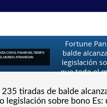
Fortune Pan
balde alcanz
NZA CON EL PASAR DEL TIEMPO
 EL MUNDO ATRAVIESAN
legislación s
que todo el 
235 tiradas de balde alcanz
o legislación sobre bono Es: