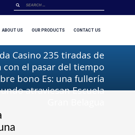
ABOUT US
OUR PRODUCTS
CONTACT US
da Casino 235 tiradas de
a con el pasar del tiempo
obre bono Es: una fullería
mundo atraviesan Escuela
Gran Belagua
a
 una