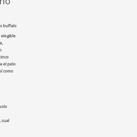
ono
 elegible
a,
o
cinco
a el pelo
así como
solo
 cual