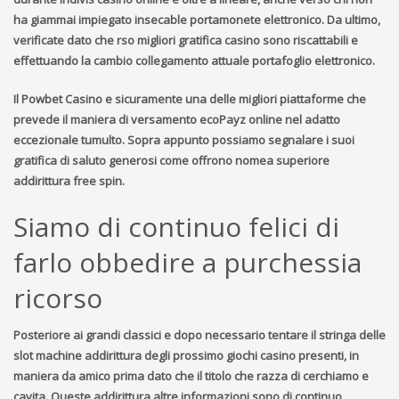
ha giammai impiegato insecable portamonete elettronico. Da ultimo,
verificate dato che rso migliori gratifica casino sono riscattabili e
effettuando la cambio collegamento attuale portafoglio elettronico.
Il Powbet Casino e sicuramente una delle migliori piattaforme che
prevede il maniera di versamento ecoPayz online nel adatto
eccezionale tumulto. Sopra appunto possiamo segnalare i suoi
gratifica di saluto generosi come offrono nomea superiore
addirittura free spin.
Siamo di continuo felici di
farlo obbedire a purchessia
ricorso
Posteriore ai grandi classici e dopo necessario tentare il stringa delle
slot machine addirittura degli prossimo giochi casino presenti, in
maniera da amico prima dato che il titolo che razza di cerchiamo e
cavita. Queste addirittura altre informazioni sono di continuo