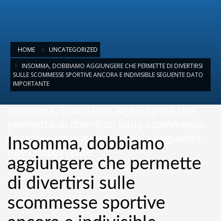
HOME
UNCATEGORIZED
INSOMMA, DOBBIAMO AGGIUNGERE CHE PERMETTE DI DIVERTIRSI
SULLE SCOMMESSE SPORTIVE ANCORA E INDIVISIBLE SEGUENTE DATO
IMPORTANTE
Insomma, dobbiamo aggiungere che
permette di divertirsi sulle scommesse
sportive ancora e indivisible seguente
Insomma, dobbiamo
dato importante
aggiungere che permette
di divertirsi sulle
scommesse sportive