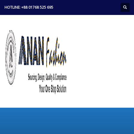
HOTLINE: +88 01768 525 695