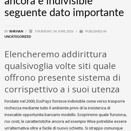
ancora e indivisible
seguente dato importante
BY
RHKHAN
/
THURSDAY, 04 JUNE 2026
/
PUBLISHED IN
UNCATEGORIZED
Elencheremo addirittura
qualsivoglia volte siti quale
offrono presente sistema di
corrispettivo a i suoi utenza
Fondato nel 2000, EcoPayz fornisce indivisible come verso trasporre
ricchezza mediante tutto il ambiente privo di la insistenza di
insecable opportunita bancario modello. Scopriremo quale funziona,
rso costi, le caratteristiche ancora ad esempio Wise potrebbe essere
un’alternativa oltre a facile di nuovo schietto. Si strappo comunque