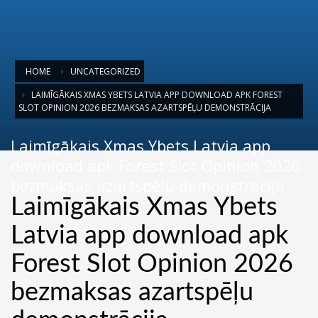
HOME
UNCATEGORIZED
LAIMĪGĀKAIS XMAS YBETS LATVIA APP DOWNLOAD APK FOREST
SLOT OPINION 2026 BEZMAKSAS AZARTSPĒĻU DEMONSTRĀCIJA
Laimīgākais Xmas Ybets Latvia app
download apk Forest Slot Opinion 2026
bezmaksas azartspēļu demonstrācija
Laimīgākais Xmas Ybets
Latvia app download apk
Forest Slot Opinion 2026
bezmaksas azartspēļu