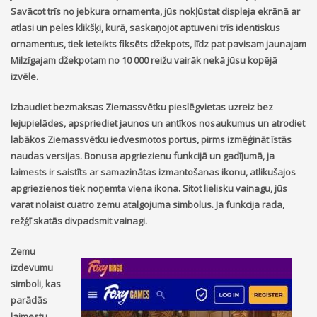
Savācot trīs no jebkura ornamenta, jūs nokļūstat displeja ekrānā ar
atlasi un peles klikšķi, kurā, saskaņojot aptuveni trīs identiskus
ornamentus, tiek ieteikts fiksēts džekpots, līdz pat pavisam jaunajam
Milzīgajam džekpotam no 10 000 reižu vairāk nekā jūsu kopējā
izvēle.
Izbaudiet bezmaksas Ziemassvētku pieslēgvietas uzreiz bez
lejupielādes, apspriediet jaunos un antīkos nosaukumus un atrodiet
labākos Ziemassvētku iedvesmotos portus, pirms izmēģināt īstās
naudas versijas. Bonusa apgriezienu funkcijā un gadījumā, ja
laimests ir saistīts ar samazinātas izmantošanas ikonu, atlikušajos
apgriezienos tiek noņemta viena ikona. Sitot lielisku vainagu, jūs
varat nolaist cuatro zemu atalgojuma simbolus. Ja funkcija rada,
režģī skatās divpadsmit vainagi.
Zemu
izdevumu
simboli, kas
parādās
laimestu