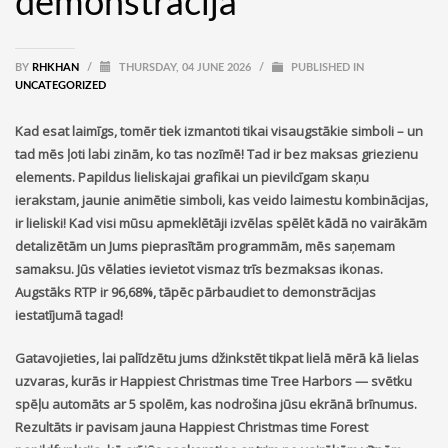
demonstrācija
BY
RHKHAN
/
THURSDAY, 04 JUNE 2026
/
PUBLISHED IN
UNCATEGORIZED
Kad esat laimīgs, tomēr tiek izmantoti tikai visaugstākie simboli – un
tad mēs ļoti labi zinām, ko tas nozīmē! Tad ir bez maksas griezienu
elements. Papildus lieliskajai grafikai un pievilcīgam skaņu
ierakstam, jaunie animētie simboli, kas veido laimestu kombinācijas,
ir lieliski! Kad visi mūsu apmeklētāji izvēlas spēlēt kādā no vairākām
detalizētām un Jums pieprasītām programmām, mēs saņemam
samaksu. Jūs vēlaties ievietot vismaz trīs bezmaksas ikonas.
Augstāks RTP ir 96,68%, tāpēc pārbaudiet to demonstrācijas
iestatījumā tagad!
Gatavojieties, lai palīdzētu jums džinkstēt tikpat lielā mērā kā lielas
uzvaras, kurās ir Happiest Christmas time Tree Harbors — svētku
spēļu automāts ar 5 spolēm, kas nodrošina jūsu ekrānā brīnumus.
Rezultāts ir pavisam jauna Happiest Christmas time Forest