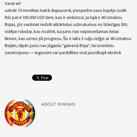
Varat arī
uzkrāt 10 monētas katrā diapazonā, piespiežot savu kopējo izvēli
līdz pat 4 100 000 USD tiem, kas ir ambiciozi. Ja tajā ir 40 izmaksu
līnijas, jūs varēsiet redzēt atkārtotus uzbrukumus no īslaicīgas līdz
vidējai robežai, kas nozīmē, ka jums nav nepieciešamas lielas
likmes, kas uzreiz jūt progresu. Šis ir labs 5 ruļļu režģis ar 40 izmaksu
līnijām, tāpēc jums nav jāgaida “galvenā līnija”, lai izveidotu
savienojumu — ieguvumi var parādīties visā jaunākajā ekrānā.
ABOUT
RHKHAN